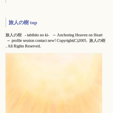
旅人の樹 top
旅人の樹 - tabibito no ki- ～ Anchoring Heaven on Heart
～ profile session contact new! Copyright(C)2005. 旅人の樹
. All Rights Reserved.