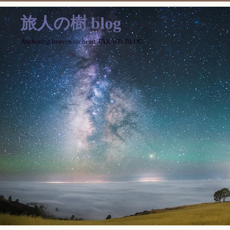
旅人の樹 blog
Anchoring heaven on heart TAKAO's BLOG