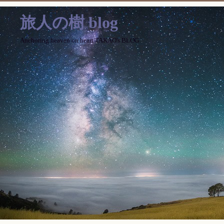
旅人の樹 blog
Anchoring heaven on heart TAKAO's BLOG