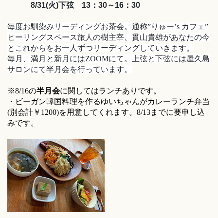
8/31(火)下弦 13：30～16：30
毎度お馴染みリーディングお茶会。
通称”りゅー’s カフェ”
ヒーリングスペース旅人の樹主宰、貫山貴雄があなたの今
とこれからをお一人ずつリーディングしていきます。
毎月、満月と新月にはZOOMにて。
上弦と下弦には屋久島
サロンにて半月会を行っています。
※8/16の
半月会
に関してはランチありです。
・ビーガン韓国料理を作るゆいちゃんがカレーランチ弁当
(別会計￥1200)を用意してくれます。8/13までに要申し込
みです。