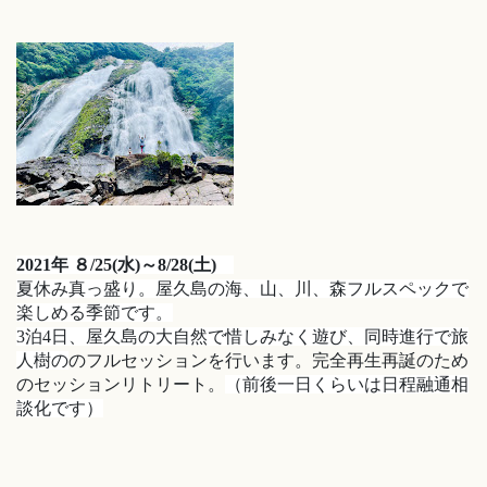
2021年 ８/25(水)～8/28(土)
夏休み真っ盛り。屋久島の海、山、川、森フルスペックで
楽しめる季節です。
3泊4日、屋久島の大自然で惜しみなく遊び、同時進行で旅
人
樹の
のフルセッションを行います。
完全再生再誕のため
のセッションリトリート。
（前後一日くらいは日程融通相
談化です）