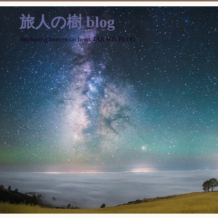
旅人の樹 blog
Anchoring heaven on heart TAKAO's BLOG