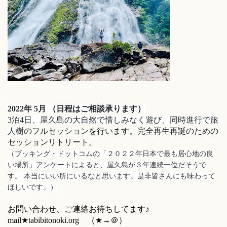
2022年 5月 （日程はご相談承ります）
3泊4日、屋久島の大自然で惜しみなく遊び、同時進行で旅
人
樹
のフルセッションを行います。
完全再生再誕のための
セッションリトリート。
（ブッキング・ドットコムの「２０２２年日本で最も居心地の良
い場所」アンケートによると、屋久島が３年連続一位だそうで
す。 本当にいい所にいるなと思います。是非皆さんにも味わって
ほしいです。）
お問い合わせ、ご連絡お待ちしてます♪
mail★tabibitonoki.org （★→＠）