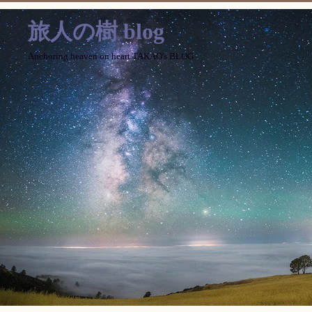
旅人の樹 blog
Anchoring heaven on heart TAKAO's BLOG