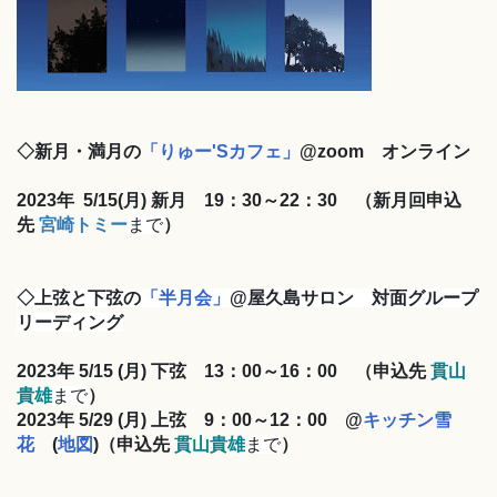
◇新月・満月の
「りゅー'Sカフェ」
@zoom オンライン
2023年
5/15(月)
新月 19：3
0～22：30
（新月回申込
先
宮崎トミー
まで
）
◇上弦と下弦の
「半月会」
@屋久島サロン 対面グループ
リーディング
2023年 5/15
(月)
下弦 13：00～16：00
（申込先
貫山
貴雄
まで
）
2023年 5/29
(月)
上弦 9：00～12：00 @
キッチン雪
花
(
地図
)
（申込先
貫山貴雄
まで
）