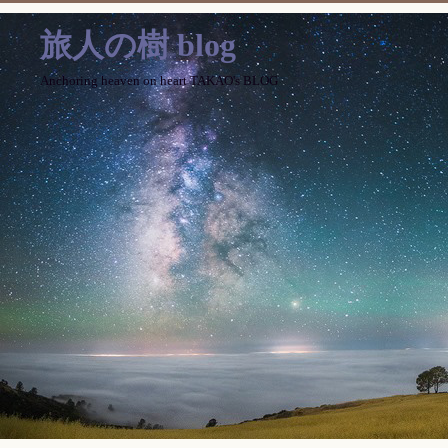
旅人の樹 blog
Anchoring heaven on heart TAKAO's BLOG