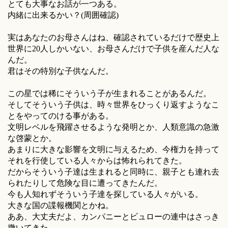
とても大事なお話が一つある。
内緒に出来るかい？(周囲確認)
実はあなたのお母さんはね、確認されているだけで歴史上
世界に20人しかいない、お母さんだけで子供を産んだ人な
んだ。
君はその特別な子供なんだ。
この星では稀にそういう子が生まれることがあるんだ。
そしてそういう子供は、時々世界をひっくり返すようなこ
とをやってのける事がある。
文明レベルを飛躍させるような発明とか、人類意識の急激
な啓蒙とか。
あまりに大きな影響を文明に与えるため、今権力を持って
それを行使している人々からは怖れられてきた。
だからそういう子達は生まれると同時に、親子とも連れ去
られたりして危険な目に遭ってきたんだ。
今も人知れずそういう子達を探している人々がいる。
大きな国の諜報機関とかね。
ああ、大丈夫だよ、カンパニーとビュローの連中はさっき
撒いてきた。