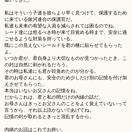
私はそういう子達を彼らより早く見つけて、保護するため
に来ている銀河連合の保護官だ。
私達も未来の有望な人員を減らされては困るのでね。
シード達には然るべき時が来て目覚める時まで、安全に過
ごせるような対策を持っている。
既にこの見えないシールドを君の種に貼らせてもらった
よ。
いつか君が、君自身より大切なものが見つかったとき、こ
の封は自然に剥がれるだろう。
その時は私達にも君が目覚めたのが分かる。
君のお母さんにも、安全のため少しだけ別の記憶を付け加
えさせてもらった。
本当はいないお父さんの記憶をね。
だからこれは、君と私の間だけの内緒の話だ。
お母さんはきっとお父さんのことをよく覚えていないって
言うから、それ以上訊かないであげてね。
記憶の封が取れるときっと混乱するから。
内緒のお話はこれでお終い。