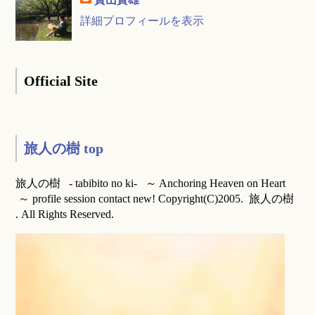
詳細プロフィールを表示
Official Site
旅人の樹 top
旅人の樹 - tabibito no ki- ～ Anchoring Heaven on Heart
～ profile session contact new! Copyright(C)2005. 旅人の樹
. All Rights Reserved.