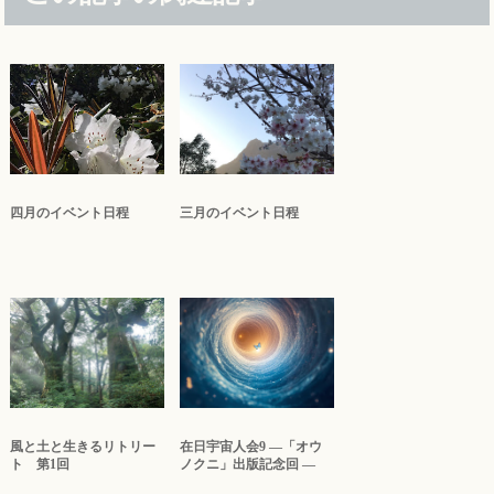
四月のイベント日程
三月のイベント日程
風と土と生きるリトリー
在日宇宙人会9 ―「オウ
ト 第1回
ノクニ」出版記念回 ―