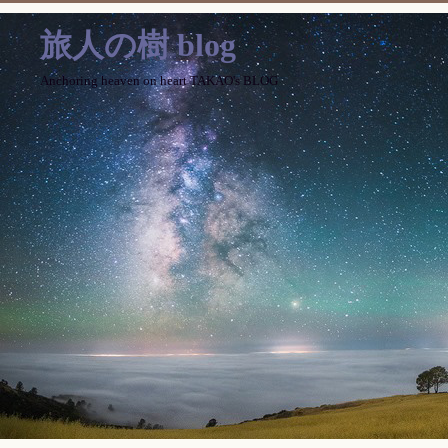
旅人の樹 blog
Anchoring heaven on heart TAKAO's BLOG