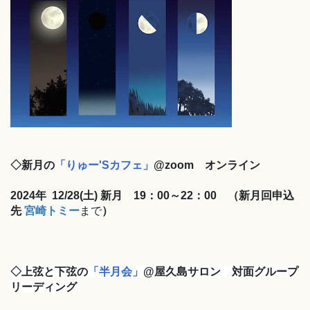
◇新月の
「りゅー'Sカフェ」
@zoom オンライン
2024年
12/28(土)
新月 19：0
0～22：00
（新月回申込
先
宮崎トミー
まで
）
◇上弦と下弦の
「半月会」
@屋久島サロン 対面グループ
リーディング