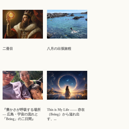
二冊目
八月の出張旅程
『豊かさが呼吸する場所
This is My Life ―― 存在
― 広島・宇宙の流れと
（Being）から溢れ出
「Being」の二日間』
す、...