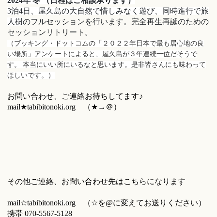
2024年 冬 （日程はご相談承ります）
3泊4日、屋久島の大自然で惜しみなく遊び、同時進行で旅
人
樹
のフルセッションを行います。
完全再生再誕のための
セッションリトリート。
（ブッキング・ドットコムの「２０２２年日本で最も居心地の良
い場所」アンケートによると、屋久島が３年連続一位だそうで
す。 本当にいい所にいるなと思います。是非皆さんにも味わって
ほしいです。）
お問い合わせ、ご連絡お待ちしてます♪
mail★tabibitonoki.org （★→＠）
その他ご連絡、お問い合わせ先はこちらになります
mail☆tabibitonoki.org （☆を@に変えてお送りください）
携帯 070-5567-5128