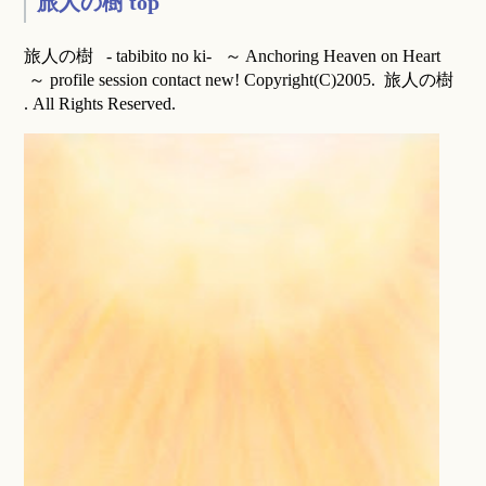
旅人の樹 top
旅人の樹 - tabibito no ki- ～ Anchoring Heaven on Heart
～ profile session contact new! Copyright(C)2005. 旅人の樹
. All Rights Reserved.